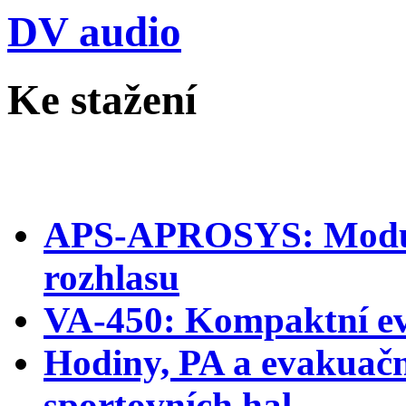
DV audio
Ke stažení
Evakuační systémy
APS-APROSYS: Modulá
rozhlasu
VA-450: Kompaktní ev
Hodiny, PA a evakuačn
sportovních hal